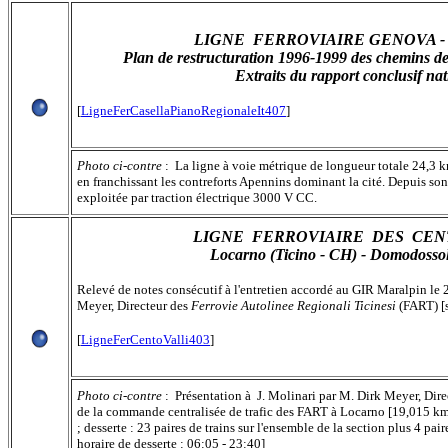
LIGNE FERROVIAIRE GENOVA -
Plan de restructuration 1996-1999 des chemins de 
Extraits du rapport conclusif nat
[
LigneFerCasellaPianoRegionaleIt407
]
Photo ci-contre
: La ligne à voie métrique de longueur totale 24,3 k
en franchissant les contreforts Apennins dominant la cité. Depuis son
exploitée par traction électrique 3000 V CC.
LIGNE FERROVIAIRE DES CEN
Locarno (Ticino - CH) - Domodossola
Relevé de notes consécutif à l'entretien accordé au GIR Maralpin le
Meyer, Directeur des
Ferrovie Autolinee Regionali Ticinesi
(FART) [
[
LigneFerCentoValli403
]
Photo ci-contre
: Présentation à J. Molinari par M. Dirk Meyer, Dire
de la commande centralisée de trafic des FART à Locarno [19,015 k
; desserte : 23 paires de trains sur l'ensemble de la section plus 4 pair
horaire de desserte : 06:05 - 23:40]