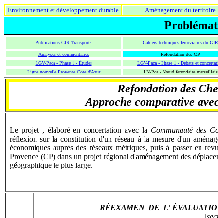
Environnement et développement durable
Aménagement du territoire
Problémati
Publications GIR Transports
Cahiers techniques ferroviaires du GIR
Analyses et commentaires
Refondation des CP
LGV-Paca - Phase 1 - Études
LGV-Paca - Phase 1 - Débats et concertat
Ligne nouvelle Provence Côte d'Azur
LN-Pca - Nœud ferroviaire marseillais
Refondation des Che
Approche comparative avec 
Le projet , élaboré en concertation avec la
Communauté des Co
réflexion sur la constitution d'un réseau à la mesure d'un aménage
économiques auprès des réseaux métriques, puis à passer en revue
Provence (CP) dans un projet régional d'aménagement des déplacemen
géographique le plus large.
RÉEXAMEN DE L' ÉVALUATI
[
sec