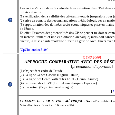
L'exercice s'inscrit dans le cadre de la valorisation des CP et dans 
points suivants
(1) vérification de la validité des critères invoqués jusqu'alors pour j
(2)
prise en compte des recommandations méthodologiques en matière
(3)
appropriation des données socio-économiques et prise en mains d
de l'étude.
En effet, l'examen des potentialités des CP ne peut et ne doit se cant
en matériel roulant et une exploitation archaïque) mais doit s'inscri
encore, la mise en intermodalité directe en gare de Nice-Thiers avec 
[
CpChalandise510s
]
[
16.03.2006
]
APPROCHE COMPARATIVE AVEC DES RÉS
[
présentation diaporama
]
(1) Objectifs et cadre de l'étude
(2) La ligne Gênes-Casella (Ligurie - Italie)
(3) La ligne des Cento Valli et les FART (Ticino - Suisse)
(4) Le réseau des FEVE (Littoral cantabrique - Espagne)
(5) Euskotren (Pays Basque - Espagne)
[
C
CHEMINS DE FER À VOIE MÉTRIQUE
- Notes d'actualité et 
Miscellanées - Relevé au 16 mars 2004