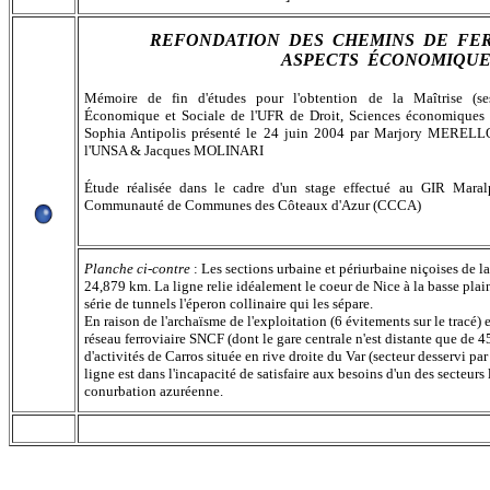
REFONDATION DES CHEMINS DE FE
ASPECTS ÉCONOMIQUE
Mémoire de fin d'études pour l'obtention de la Maîtrise (se
Économique et Sociale de l'UFR de Droit, Sciences économiques e
Sophia Antipolis présenté le 24 juin 2004 par Marjory MERELLO 
l'UNSA & Jacques MOLINARI
Étude réalisée dans le cadre d'un stage effectué au GIR Mara
Communauté de Communes des Côteaux d'Azur (CCCA)
Planche ci-contre
: Les sections urbaine et périurbaine niçoises de l
24,879 km. La ligne relie idéalement le coeur de Nice à la basse plai
série de tunnels l'éperon collinaire qui les sépare.
En raison de l'archaïsme de l'exploitation (6 évitements sur le tracé) 
réseau ferroviaire SNCF (dont le gare centrale n'est distante que de 4
d'activités de Carros située en rive droite du Var (secteur desservi pa
ligne est dans l'incapacité de satisfaire aux besoins d'un des secteurs 
conurbation azuréenne.